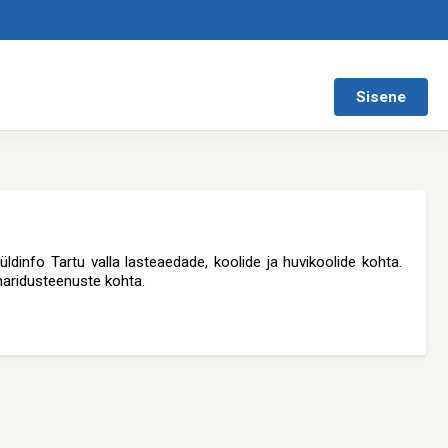
Sisene
v üldinfo Tartu valla lasteaedade, koolide ja huvikoolide kohta.
haridusteenuste kohta.