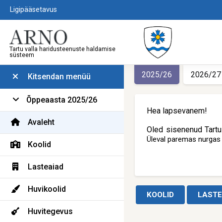
Ligipääsetavus
Tartu valla haridusteenuste haldamise
süsteem
2025/26
2026/27
Kitsendan menüü
Õppeaasta 2025/26
Hea lapsevanem!
Avaleht
Oled sisenenud Tart
Üleval paremas nurgas 
Koolid
Lasteaiad
Huvikoolid
Huvitegevus