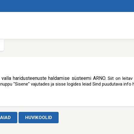
u valla haridusteenuste haldamise süsteemi ARNO.
Siit on leita
nuppu "Sisene" vajutades ja sisse logides leiad Sind puudutava info 