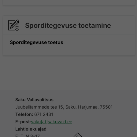
Sporditegevuse toetamine
Sporditegevuse toetus
Saku Vallavalitsus
Juubelitammede tee 15, Saku, Harjumaa, 75501
Telefon:
671 2431
E-post:
saku[at]sakuvald.ee
Lahtiolekuajad
E, T, N 8–17