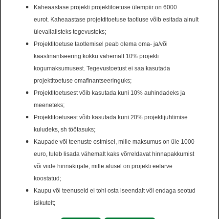
Kaheaastase projekti projektitoetuse ülempiir on 6000
Tegevustoetus
eurot. Kaheaastase projektitoetuse taotluse võib esitada ainult
Üksikisiku toetus
ülevallalisteks tegevusteks;
Projektitoetuse taotlemisel peab olema oma- ja/või
kaasfinantseering kokku vähemalt 10% projekti
kogumaksumusest. Tegevustoetust ei saa kasutada
Reklaam
projektitoetuse omafinantseeringuks;
Projektitoetusest võib kasutada kuni 10% auhindadeks ja
Reklaami eemaldamine enne otsusel märgitud
meeneteks;
tähtaja lõppu
Projektitoetusest võib kasutada kuni 20% projektijuhtimise
Reklaami paigaldamise taotlus
kuludeks, sh töötasuks;
Reklaami paigaldamise taotluse pikendamine
Kaupade või teenuste ostmisel, mille maksumus on üle 1000
Reklaamimaksu deklaratsioon
euro, tuleb lisada vähemalt kaks võrreldavat hinnapakkumist
või viide hinnakirjale, mille alusel on projekti eelarve
koostatud;
Kaupu või teenuseid ei tohi osta iseendalt või endaga seotud
isikutelt;
Sotsiaal ja tervishoid
Projektitoetust ei eraldata regulaarseks huvi- ja