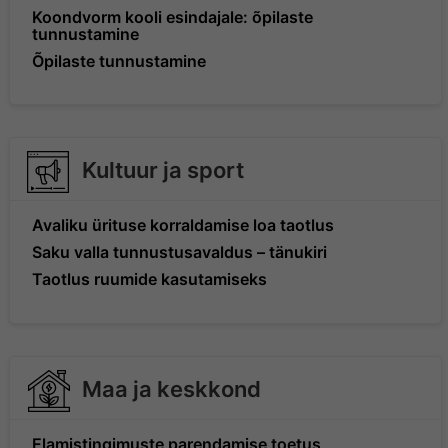
Koondvorm kooli esindajale: õpilaste
tunnustamine
Õpilaste tunnustamine
Kultuur ja sport
Avaliku ürituse korraldamise loa taotlus
Saku valla tunnustusavaldus – tänukiri
Taotlus ruumide kasutamiseks
Maa ja keskkond
Elamistingimuste parendamise toetus