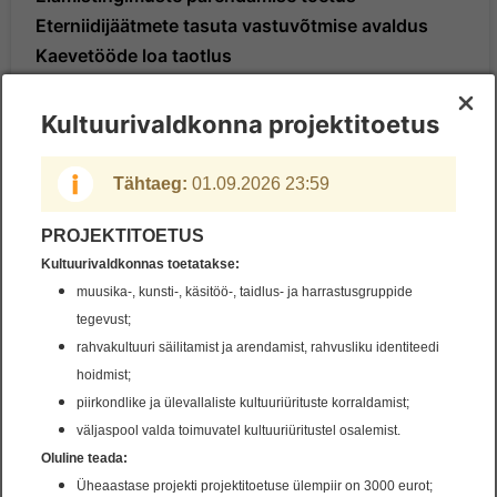
Eterniidijäätmete tasuta vastuvõtmise avaldus
Kaevetööde loa taotlus
Korraldatud jäätmeveoga liitumise kohustusest
vabastamise taotlus
Kultuurivaldkonna projektitoetus
Korterelamute elukeskkonna parendamise toetus
Mootorsõiduki liiklemisloa taotlus
Tähtaeg:
01.09.2026 23:59
Raieloa taotlus
Tänava sulgemisloa taotlus
PROJEKTITOETUS
Kultuurivaldkonnas toetatakse:
muusika-, kunsti-, käsitöö-, taidlus- ja harrastusgruppide
tegevust;
Mittetulunduslik tegevus
rahvakultuuri säilitamist ja arendamist, rahvusliku identiteedi
hoidmist;
piirkondlike ja ülevallaliste kultuuriürituste korraldamist;
Kaasfinantseerimise toetus
väljaspool valda toimuvatel kultuuriüritustel osalemist.
Kultuurivaldkonna projektitoetus
Oluline teada:
Muu tegevusvaldkonna projektitoetus
Üheaastase projekti projektitoetuse ülempiir on 3000 eurot;
Spordivaldkonna projektitoetus