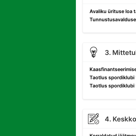
Avaliku ürituse loa 
Tunnustusavalduse 
3. Mittet
Kaasfinantseerimise
Taotlus spordiklubi
Taotlus spordiklubi
4. Keskk
Korraldatud jäätmev