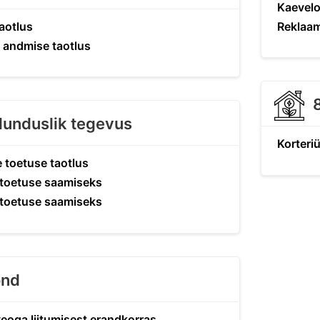
Kaevelo
taotlus
Reklaam
andmise taotlus
ulunduslik tegevus
Korteri
 toetuse taotlus
 toetuse saamiseks
 toetuse saamiseks
ond
eoga liitumisest erandkorras