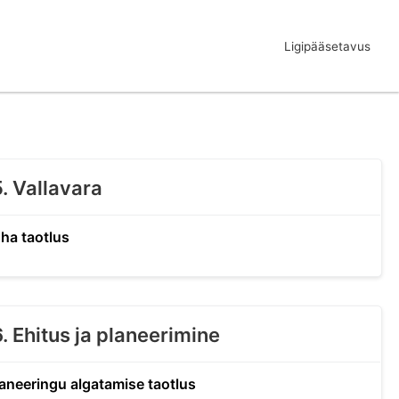
Ligipääsetavus
5. Vallavara
ha taotlus
6. Ehitus ja planeerimine
laneeringu algatamise taotlus