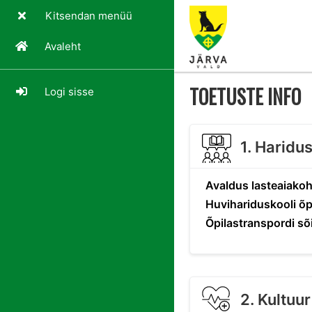
Kitsendan menüü
Avaleht
TOETUSTE INFO
Logi sisse
1. Haridu
Avaldus lasteaiakoh
Huvihariduskooli õ
Õpilastranspordi sõ
2. Kultuur