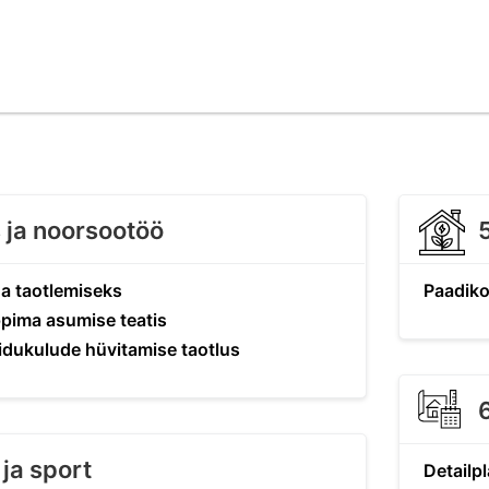
s ja noorsootöö
a taotlemiseks
Paadiko
ppima asumise teatis
idukulude hüvitamise taotlus
 ja sport
Detailp