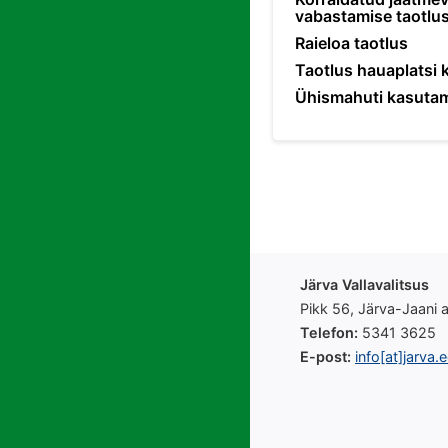
vabastamise taotlu
Raieloa taotlus
Taotlus hauaplatsi
Ühismahuti kasutam
Järva Vallavalitsus
Pikk 56, Järva-Jaani
Telefon:
5341 3625
E-post:
info[at]jarva.