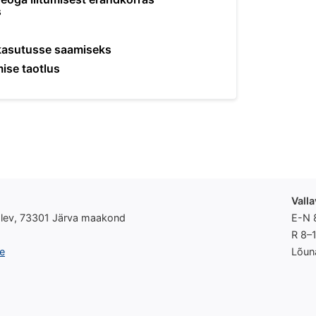
s
 kasutusse saamiseks
ise taotlus
Valla
 alev, 73301 Järva maakond
E-N 
R 8–
ee
Lõun