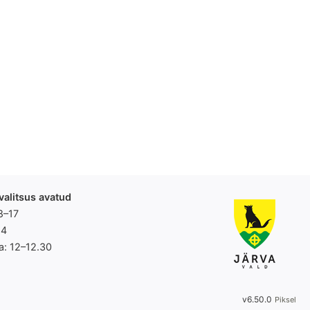
valitsus avatud
8–17
14
a: 12–12.30
v6.50.0
Piksel