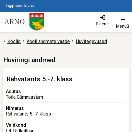
Ligipääsetavus
Sisene
Menüü
Koolid
Kooli andmete vaade
Huvitegevused
Huviringi andmed
Rahvatants 5.-7. klass
Asutus
Toila Gümnaasium
Nimetus
Rahvatants 5.-7. klass
Valdkond
04. Üldkultuur