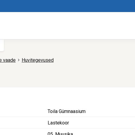
e vaade
Huvitegevused
d
Toila Gümnaasium
Lastekoor
05. Muusika