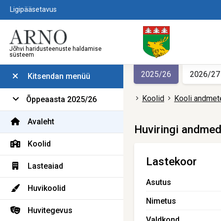
Ligipääsetavus
Jõhvi haridusteenuste haldamise
süsteem
2025/26
2026/27
Kitsendan menüü
Koolid
Kooli andmet
Õppeaasta 2025/26
Avaleht
Huviringi andme
Koolid
Lastekoor
Lasteaiad
Asutus
Huvikoolid
Nimetus
Huvitegevus
Valdkond