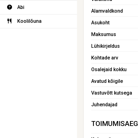
Abi
Alamvaldkond
Koolilõuna
Asukoht
Maksumus
Lühikirjeldus
Kohtade arv
Osalejaid kokku
Avatud kõigile
Vastuvõtt kutsega
Juhendajad
TOIMUMISAEG