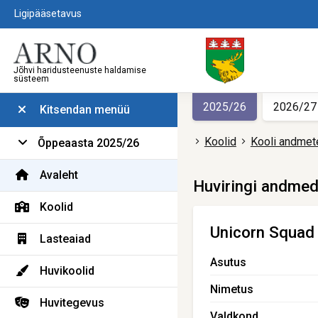
Ligipääsetavus
Jõhvi haridusteenuste haldamise
süsteem
2025/26
2026/27
Kitsendan menüü
Koolid
Kooli andmet
Õppeaasta 2025/26
Avaleht
Huviringi andme
Koolid
Unicorn Squad 
Lasteaiad
Asutus
Huvikoolid
Nimetus
Huvitegevus
Valdkond