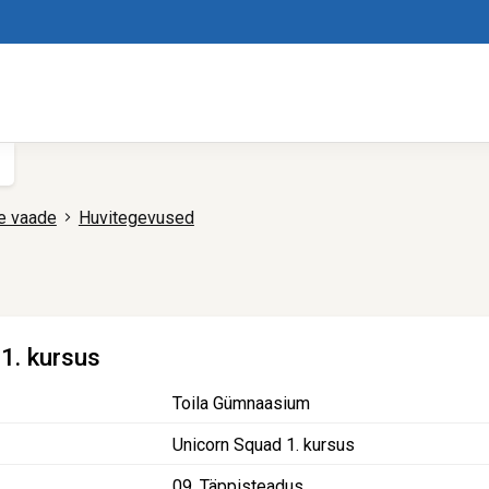
e vaade
Huvitegevused
d
1. kursus
Toila Gümnaasium
Unicorn Squad 1. kursus
09. Täppisteadus