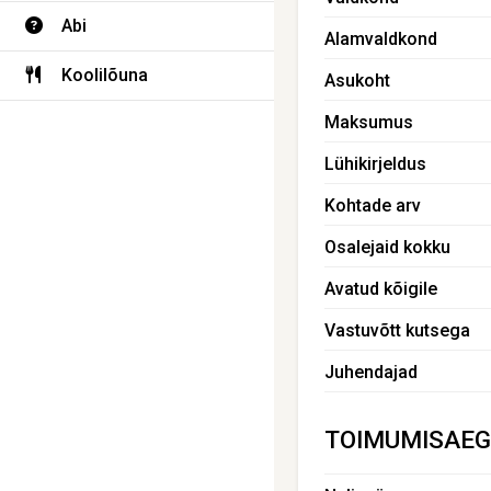
Abi
Alamvaldkond
Koolilõuna
Asukoht
Maksumus
Lühikirjeldus
Kohtade arv
Osalejaid kokku
Avatud kõigile
Vastuvõtt kutsega
Juhendajad
TOIMUMISAEG